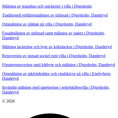
Målning av trapphus och snickerier i villa i Djursholm
Traditionell rödfärgsmålning av träfasad i Djursholm, Danderyd
Ommålning av plåttak på villa i Djursholm, Danderyd
Fasadmålning av träfasad samt målning av staket i Djursholm,
Danderyd
Målning lackering och byte av köksluckor i Djursholm, Danderyd
Renovering av putsad sockel runt villa i Djursholm, Danderyd
Fönsterrenovering med kittbyte och målning i Djursholm, Danderyd
Ommålning av takfotsbrädor och vindskivor på villa i Enebyberg,
Danderyd
Invändig målning med tapetsering i sekelskiftesvilla i Djursholm,
Danderyd
© 2026