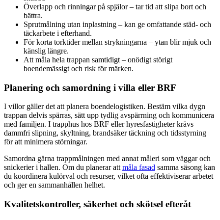
Överlapp och rinningar på spjälor – tar tid att slipa bort och
bättra.
Sprutmålning utan inplastning – kan ge omfattande städ- och
täckarbete i efterhand.
För korta torktider mellan strykningarna – ytan blir mjuk och
känslig längre.
Att måla hela trappan samtidigt – onödigt störigt
boendemässigt och risk för märken.
Planering och samordning i villa eller BRF
I villor gäller det att planera boendelogistiken. Bestäm vilka dygn
trappan delvis spärras, sätt upp tydlig avspärrning och kommunicera
med familjen. I trapphus hos BRF eller hyresfastigheter krävs
dammfri slipning, skyltning, brandsäker täckning och tidsstyrning
för att minimera störningar.
Samordna gärna trappmålningen med annat måleri som väggar och
snickerier i hallen. Om du planerar att
måla fasad
samma säsong kan
du koordinera kulörval och resurser, vilket ofta effektiviserar arbetet
och ger en sammanhållen helhet.
Kvalitetskontroller, säkerhet och skötsel efteråt