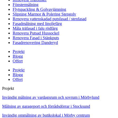
Fönstermålning
Flytspackling & Golvavjämning
Slipning Marmor & Polering Stengolv
Renovera vattenskadad putsfasad / stenfasad
Fasadmålning med linoljefärg
Måla träfasad i falu rödfärg
Renovera Putsad Hussockel
Renovera Fasad i Stänkputs
Fasadrenovering Danderyd
Projekt
Blogg
Offert
Projekt
Blogg
Offert
Projekt
Invändig målning av vardagsrum och sovrum i Mörbylund
Målning av garageport och förrådsdörrar i Stocksund
Invändig ommålning av butikslokal i Mörby centrum