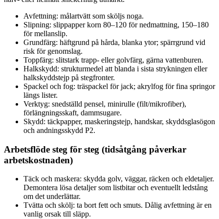
Avfettning: målartvätt som sköljs noga.
Slipning: slippapper korn 80–120 för nedmattning, 150–180
för mellanslip.
Grundfärg: häftgrund på hårda, blanka ytor; spärrgrund vid
risk för genomslag.
Toppfärg: slitstark trapp- eller golvfärg, gärna vattenburen.
Halkskydd: strukturmedel att blanda i sista strykningen eller
halkskyddstejp på stegfronter.
Spackel och fog: träspackel för jack; akrylfog för fina springor
längs lister.
Verktyg: snedställd pensel, minirulle (filt/mikrofiber),
förlängningsskaft, dammsugare.
Skydd: täckpapper, maskeringstejp, handskar, skyddsglasögon
och andningsskydd P2.
Arbetsflöde steg för steg (tidsåtgång påverkar
arbetskostnaden)
Täck och maskera: skydda golv, väggar, räcken och eldetaljer.
Demontera lösa detaljer som listbitar och eventuellt ledstång
om det underlättar.
Tvätta och skölj: ta bort fett och smuts. Dålig avfettning är en
vanlig orsak till släpp.