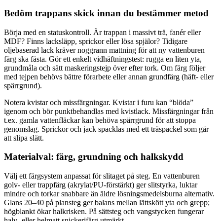
Bedöm trappans skick innan du bestämmer metod
Börja med en statuskontroll. Är trappan i massivt trä, fanér eller
MDF? Finns lacksläpp, sprickor eller lösa spjälor? Tidigare
oljebaserad lack kräver noggrann mattning för att ny vattenburen
färg ska fästa. Gör ett enkelt vidhäftningstest: rugga en liten yta,
grundmåla och sätt maskeringstejp över efter tork. Om färg följer
med tejpen behövs bättre förarbete eller annan grundfärg (häft- eller
spärrgrund).
Notera kvistar och missfärgningar. Kvistar i furu kan “blöda”
igenom och bör punktbehandlas med kvistlack. Missfärgningar från
t.ex. gamla vattenfläckar kan behöva spärrgrund för att stoppa
genomslag. Sprickor och jack spacklas med ett träspackel som går
att slipa slätt.
Materialval: färg, grundning och halkskydd
Välj ett färgsystem anpassat för slitaget på steg. En vattenburen
golv- eller trappfärg (akrylat/PU-förstärkt) ger slitstyrka, luktar
mindre och torkar snabbare än äldre lösningsmedelsburna alternativ.
Glans 20–40 på plansteg ger balans mellan lättskött yta och grepp;
högblankt ökar halkrisken. På sättsteg och vangstycken fungerar
halv- eller helmatt snickerifärg utmärkt.