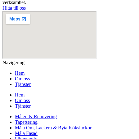
verksamhet.
Hitta till oss
Navigering
Hem
Om oss
Tjänster
Hem
Om oss
Tjänster
Måleri & Renovering
Tapetsering
Måla Om, Lackera & Byta Köksluckor
Måla Fasad
Lägga golv