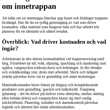
om innetrappan
Att måla om en innetrappa fräschar upp huset och förlänger trappans
livslängd. Här får du en tydlig genomgång av vad som driver
kostnaden, vilka material som fungerar bäst och hur arbetet bör
planeras för ett slitstarkt och säkert resultat.
Överblick: Vad driver kostnaden och vad
ingår?
Arbetsinsats är den största kostnadsdelen vid trapprenovering med
färg. Förarbetet tar tid: tvätt, slipning, spackling och maskering runt
spjälor, vangstycken (sidostycken) och ledstänger. Ju fler detaljer
och svåråtkomliga ytor, desto mer arbetstid. Skick och tidigare
ytskikt påverkar även val av grundfärg och antal strykningar.
Materialkostnaden beror främst på färgtyp och kompletterande
produkter som grundfärg, spackel och halkskydd. Trappsteg
(plansteg – det du kliver på) kräver extra slitstyrka, medan sättsteg
(den lodräta delen) och vangstycken klarar sig med vanlig
snickerifinish. Planering, torktider och dammkontroll påverkar
logistik och därmed den totala arbetskostnaden.