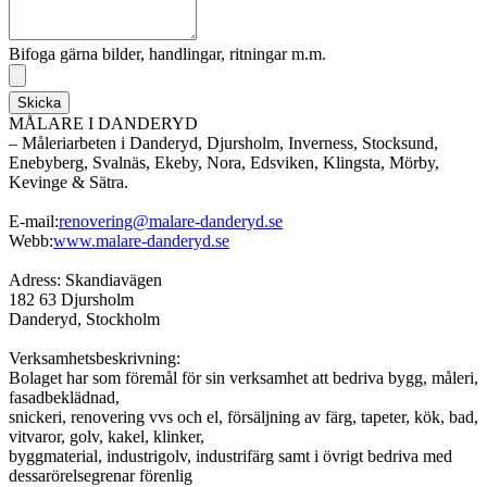
Bifoga gärna bilder, handlingar, ritningar m.m.
Skicka
MÅLARE I DANDERYD
– Måleriarbeten i Danderyd, Djursholm, Inverness, Stocksund,
Enebyberg, Svalnäs, Ekeby, Nora, Edsviken, Klingsta, Mörby,
Kevinge & Sätra.
E-mail:
renovering@malare-danderyd.se
Webb:
www.malare-danderyd.se
Adress: Skandiavägen
182 63 Djursholm
Danderyd, Stockholm
Verksamhetsbeskrivning:
Bolaget har som föremål för sin verksamhet att bedriva bygg, måleri,
fasadbeklädnad,
snickeri, renovering vvs och el, försäljning av färg, tapeter, kök, bad,
vitvaror, golv, kakel, klinker,
byggmaterial, industrigolv, industrifärg samt i övrigt bedriva med
dessarörelsegrenar förenlig