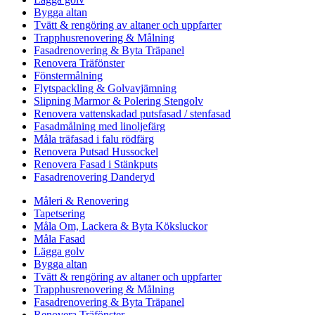
Bygga altan
Tvätt & rengöring av altaner och uppfarter
Trapphusrenovering & Målning
Fasadrenovering & Byta Träpanel
Renovera Träfönster
Fönstermålning
Flytspackling & Golvavjämning
Slipning Marmor & Polering Stengolv
Renovera vattenskadad putsfasad / stenfasad
Fasadmålning med linoljefärg
Måla träfasad i falu rödfärg
Renovera Putsad Hussockel
Renovera Fasad i Stänkputs
Fasadrenovering Danderyd
Måleri & Renovering
Tapetsering
Måla Om, Lackera & Byta Köksluckor
Måla Fasad
Lägga golv
Bygga altan
Tvätt & rengöring av altaner och uppfarter
Trapphusrenovering & Målning
Fasadrenovering & Byta Träpanel
Renovera Träfönster