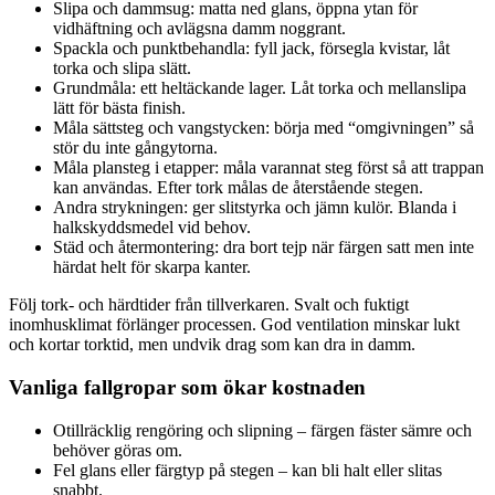
Slipa och dammsug: matta ned glans, öppna ytan för
vidhäftning och avlägsna damm noggrant.
Spackla och punktbehandla: fyll jack, försegla kvistar, låt
torka och slipa slätt.
Grundmåla: ett heltäckande lager. Låt torka och mellanslipa
lätt för bästa finish.
Måla sättsteg och vangstycken: börja med “omgivningen” så
stör du inte gångytorna.
Måla plansteg i etapper: måla varannat steg först så att trappan
kan användas. Efter tork målas de återstående stegen.
Andra strykningen: ger slitstyrka och jämn kulör. Blanda i
halkskyddsmedel vid behov.
Städ och återmontering: dra bort tejp när färgen satt men inte
härdat helt för skarpa kanter.
Följ tork- och härdtider från tillverkaren. Svalt och fuktigt
inomhusklimat förlänger processen. God ventilation minskar lukt
och kortar torktid, men undvik drag som kan dra in damm.
Vanliga fallgropar som ökar kostnaden
Otillräcklig rengöring och slipning – färgen fäster sämre och
behöver göras om.
Fel glans eller färgtyp på stegen – kan bli halt eller slitas
snabbt.