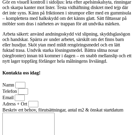
Gör en visuell kontroll i sidoljus: leta efter apelsinskalsyta, rinningar
och skarpa kanter mot lister. Testa vidhäftning diskret med tejp där
det inte syns. Känn på friktionen i strumpor eller med en gummisula
– komplettera med halkskydd om det känns glatt. Sätt filttassar på
möbler som dras i närheten av trappan för att undvika märken.
Arbeta säkert: använd andningsskydd vid slipning, skyddsglasögon
och handskar. Spärra av under arbetet, särskilt om det finns barn
eller husdjur. Sköt ytan med mildt rengöringsmedel och en lätt
fuktad trasa. Undvik starka lösningsmedel. Bättra slitna nosar
(stegfronter) innan trä kommer i dagen – en snabb mellanslip och ett
nytt lager toppfärg förlänger hela målningens livslängd.
Kontakta oss idag!
Namn
Telefon
Email
Adress + Ort
Beskriv ert behov, förutsättningar, antal m2 & önskat startdatum