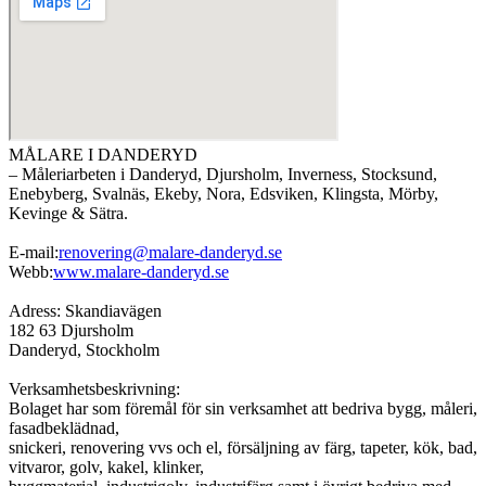
MÅLARE I DANDERYD
– Måleriarbeten i Danderyd, Djursholm, Inverness, Stocksund,
Enebyberg, Svalnäs, Ekeby, Nora, Edsviken, Klingsta, Mörby,
Kevinge & Sätra.
E-mail:
renovering@malare-danderyd.se
Webb:
www.malare-danderyd.se
Adress: Skandiavägen
182 63 Djursholm
Danderyd, Stockholm
Verksamhetsbeskrivning:
Bolaget har som föremål för sin verksamhet att bedriva bygg, måleri,
fasadbeklädnad,
snickeri, renovering vvs och el, försäljning av färg, tapeter, kök, bad,
vitvaror, golv, kakel, klinker,