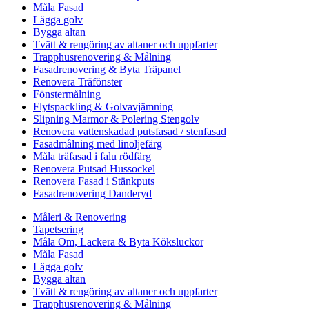
Måla Fasad
Lägga golv
Bygga altan
Tvätt & rengöring av altaner och uppfarter
Trapphusrenovering & Målning
Fasadrenovering & Byta Träpanel
Renovera Träfönster
Fönstermålning
Flytspackling & Golvavjämning
Slipning Marmor & Polering Stengolv
Renovera vattenskadad putsfasad / stenfasad
Fasadmålning med linoljefärg
Måla träfasad i falu rödfärg
Renovera Putsad Hussockel
Renovera Fasad i Stänkputs
Fasadrenovering Danderyd
Måleri & Renovering
Tapetsering
Måla Om, Lackera & Byta Köksluckor
Måla Fasad
Lägga golv
Bygga altan
Tvätt & rengöring av altaner och uppfarter
Trapphusrenovering & Målning