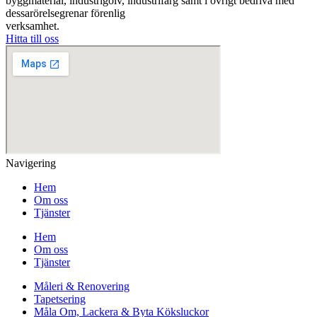
byggmaterial, industrigolv, industrifärg samt i övrigt bedriva med
dessarörelsegrenar förenlig
verksamhet.
Hitta till oss
Navigering
Hem
Om oss
Tjänster
Hem
Om oss
Tjänster
Måleri & Renovering
Tapetsering
Måla Om, Lackera & Byta Köksluckor