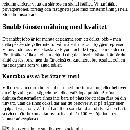
rekommenderar vi att du slår oss en signal istället. Vi har hjälpt
privatpersoner, företag och fastighetsägare med fönstermålning i hela
Stockholmsområdet.
Snabb fönstermålning med kvalitet
Ett snabbt jobb är för många detsamma som ett dåligt jobb – men
detta påstående gäller inte för vår målerifirma och byggentreprenad.
Vi använder oss av de bästa verktygen och de tryggaste metoderna
för att säkerställa att vi kan erbjuda dig det absolut bästa. Här får du
alltid ett fast pris, men du får också ett garanterat bra resultat och en
fast tidsgräns som vi alltid håller.
Kontakta oss så berättar vi mer!
Vill du veta mer om hur vi arbetar med fönstermålning eller behöver
du rådgivning och vägledning i dina val? Inga problem! Våra
duktiga fönstermålare finns inte bara på plats för att sätta färg på din
tillvaro, utan de finns också där när du behöver svar på frågor eller
hjälp att välja rätt. Vårt mål är att du som kund alltid ska få den bästa
servicen när du kontaktar oss och att du är 100 % nöjd innan vi
lämnar arbetsplatsen.