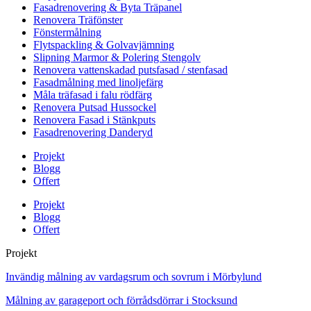
Fasadrenovering & Byta Träpanel
Renovera Träfönster
Fönstermålning
Flytspackling & Golvavjämning
Slipning Marmor & Polering Stengolv
Renovera vattenskadad putsfasad / stenfasad
Fasadmålning med linoljefärg
Måla träfasad i falu rödfärg
Renovera Putsad Hussockel
Renovera Fasad i Stänkputs
Fasadrenovering Danderyd
Projekt
Blogg
Offert
Projekt
Blogg
Offert
Projekt
Invändig målning av vardagsrum och sovrum i Mörbylund
Målning av garageport och förrådsdörrar i Stocksund