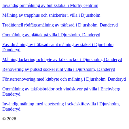
Invändig ommålning av butikslokal i Mörby centrum
Målning av trapphus och snickerier i villa i Djursholm
Traditionell rödfärgsmålning av träfasad i Djursholm, Danderyd
Ommålning av plåttak på villa i Djursholm, Danderyd
Fasadmålning av träfasad samt målning av staket i Djursholm,
Danderyd
Målning lackering och byte av köksluckor i Djursholm, Danderyd
Renovering av putsad sockel runt villa i Djursholm, Danderyd
Fönsterrenovering med kittbyte och målning i Djursholm, Danderyd
Ommålning av takfotsbrädor och vindskivor på villa i Enebyberg,
Danderyd
Invändig målning med tapetsering i sekelskiftesvilla i Djursholm,
Danderyd
© 2026