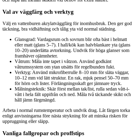
Val av väggfärg och verktyg
Välj en vattenburen akrylatväggfärg för inomhusbruk. Den ger god
täckning, bra vidhäftning och tålig yta vid normal städning.
Glansgrad: Vardagsrum och sovrum blir ofta bäst i helmatt
eller matt (glans 5–7). I hall/kök kan halvblankare yta (glans
10–20) underlätta avtorkning. Undvik för höga glanser som
framhäver ojämnheter.
Våtrum: Måla inte tapet i våtzon. Använd godkänt
våtrumssystem om ytan utsätts för regelbunden fukt.
Verktyg: Använd mikrofiberrulle 8–10 mm för släta väggar,
10–12 mm vid lätt struktur. En rak, mjuk pensel 50–70 mm
för hörn och lister. Förlängningsskaft ger jämnare tryck.
Målningsteknik: Skär först mellan tak/list, rulla sedan vått-i-
vått i hela fält uppifrån och ned. Måla två täckande skikt och
håll jämn färgmängd.
Arbeta i normal rumstemperatur och undvik drag. Låt färgen torka
enligt anvisningarna före nästa strykning för att minska risken för
uppruggning eller släpp.
Vanliga fallgropar och proffstips