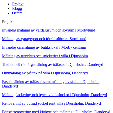
Projekt
Blogg
Offert
Projekt
Invändig målning av vardagsrum och sovrum i Mörbylund
Målning av garageport och förrådsdörrar i Stocksund
Invändig ommålning av butikslokal i Mörby centrum
Målning av trapphus och snickerier i villa i Djursholm
Traditionell rödfärgsmålning av träfasad i Djursholm, Danderyd
Ommålning av plåttak på villa i Djursholm, Danderyd
Fasadmålning av träfasad samt målning av staket i Djursholm,
Danderyd
Målning lackering och byte av köksluckor i Djursholm, Danderyd
Renovering av putsad sockel runt villa i Djursholm, Danderyd
Fönsterrenovering med kittbyte och målning i Djursholm, Danderyd