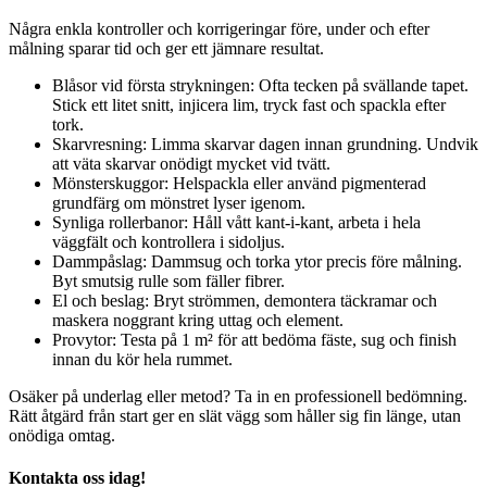
Några enkla kontroller och korrigeringar före, under och efter
målning sparar tid och ger ett jämnare resultat.
Blåsor vid första strykningen: Ofta tecken på svällande tapet.
Stick ett litet snitt, injicera lim, tryck fast och spackla efter
tork.
Skarvresning: Limma skarvar dagen innan grundning. Undvik
att väta skarvar onödigt mycket vid tvätt.
Mönsterskuggor: Helspackla eller använd pigmenterad
grundfärg om mönstret lyser igenom.
Synliga rollerbanor: Håll vått kant-i-kant, arbeta i hela
väggfält och kontrollera i sidoljus.
Dammpåslag: Dammsug och torka ytor precis före målning.
Byt smutsig rulle som fäller fibrer.
El och beslag: Bryt strömmen, demontera täckramar och
maskera noggrant kring uttag och element.
Provytor: Testa på 1 m² för att bedöma fäste, sug och finish
innan du kör hela rummet.
Osäker på underlag eller metod? Ta in en professionell bedömning.
Rätt åtgärd från start ger en slät vägg som håller sig fin länge, utan
onödiga omtag.
Kontakta oss idag!