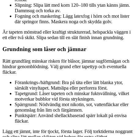
Slipning: Slipa lätt med korn 120–180 tills ytan känns jämn.
Dammsug och torka av.
Fogning och maskering: Lägg latexfog i hörn och mot lister
där springor finns. Maskera noga och skydda golv.
Är tapeten mönstrad eller kraftigt strukturerad, helspackla väggen i
ett eller två skikt. Slipa sedan till en slät finish innan grundning.
Grundning som låser och jämnar
Rätt grundfärg minskar risken för blåsor, jämnar sugförmågan och
hindrar genomblödning. Välj grund efter tapettyp och eventuella
fläckar.
Förankrings-/häftgrund: Bra på täta eller lätt blanka ytor,
särskilt vinyltapet. Mattslipa eller perforera först.
Tapetgrund: Låser tapeten och minskar fuktsvällning, vilket
motverkar bubblor vid första strykningen.
Spärrgrund: Nödvändig mot nikotin, sot, vattenfläckar eller
genomslag från lim och färgämnen.
Punktspärr: Använd shellackbaserad spärr lokalt på envisa
fläckar.
Lägg ett jämnt, inte för tjockt, första lager. Följ torktiderna noggrant
och slipa lätt mellan skikten vid behov för extra släthet.