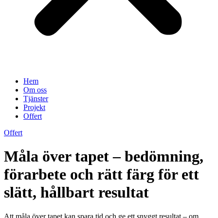
Hem
Om oss
Tjänster
Projekt
Offert
Offert
Måla över tapet – bedömning,
förarbete och rätt färg för ett
slätt, hållbart resultat
Att måla över tapet kan spara tid och ge ett snyggt resultat – om