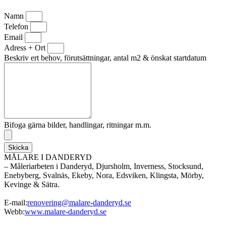
Namn
Telefon
Email
Adress + Ort
Beskriv ert behov, förutsättningar, antal m2 & önskat startdatum
Bifoga gärna bilder, handlingar, ritningar m.m.
Skicka
MÅLARE I DANDERYD
– Måleriarbeten i Danderyd, Djursholm, Inverness, Stocksund,
Enebyberg, Svalnäs, Ekeby, Nora, Edsviken, Klingsta, Mörby,
Kevinge & Sätra.
E-mail:
renovering@malare-danderyd.se
Webb:
www.malare-danderyd.se