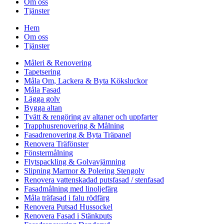
Om oss
Tjänster
Hem
Om oss
Tjänster
Måleri & Renovering
Tapetsering
Måla Om, Lackera & Byta Köksluckor
Måla Fasad
Lägga golv
Bygga altan
Tvätt & rengöring av altaner och uppfarter
Trapphusrenovering & Målning
Fasadrenovering & Byta Träpanel
Renovera Träfönster
Fönstermålning
Flytspackling & Golvavjämning
Slipning Marmor & Polering Stengolv
Renovera vattenskadad putsfasad / stenfasad
Fasadmålning med linoljefärg
Måla träfasad i falu rödfärg
Renovera Putsad Hussockel
Renovera Fasad i Stänkputs