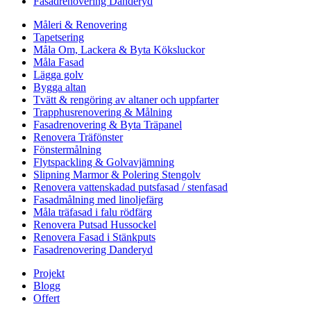
Fasadrenovering Danderyd
Måleri & Renovering
Tapetsering
Måla Om, Lackera & Byta Köksluckor
Måla Fasad
Lägga golv
Bygga altan
Tvätt & rengöring av altaner och uppfarter
Trapphusrenovering & Målning
Fasadrenovering & Byta Träpanel
Renovera Träfönster
Fönstermålning
Flytspackling & Golvavjämning
Slipning Marmor & Polering Stengolv
Renovera vattenskadad putsfasad / stenfasad
Fasadmålning med linoljefärg
Måla träfasad i falu rödfärg
Renovera Putsad Hussockel
Renovera Fasad i Stänkputs
Fasadrenovering Danderyd
Projekt
Blogg
Offert