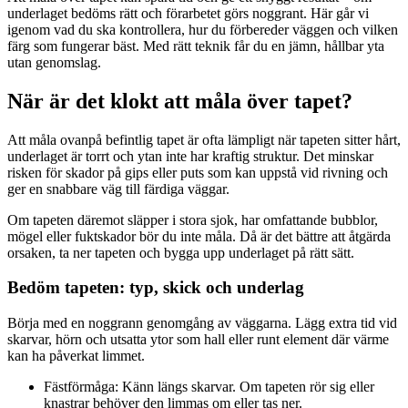
underlaget bedöms rätt och förarbetet görs noggrant. Här går vi
igenom vad du ska kontrollera, hur du förbereder väggen och vilken
färg som fungerar bäst. Med rätt teknik får du en jämn, hållbar yta
utan genomslag.
När är det klokt att måla över tapet?
Att måla ovanpå befintlig tapet är ofta lämpligt när tapeten sitter hårt,
underlaget är torrt och ytan inte har kraftig struktur. Det minskar
risken för skador på gips eller puts som kan uppstå vid rivning och
ger en snabbare väg till färdiga väggar.
Om tapeten däremot släpper i stora sjok, har omfattande bubblor,
mögel eller fuktskador bör du inte måla. Då är det bättre att åtgärda
orsaken, ta ner tapeten och bygga upp underlaget på rätt sätt.
Bedöm tapeten: typ, skick och underlag
Börja med en noggrann genomgång av väggarna. Lägg extra tid vid
skarvar, hörn och utsatta ytor som hall eller runt element där värme
kan ha påverkat limmet.
Fästförmåga: Känn längs skarvar. Om tapeten rör sig eller
knastrar behöver den limmas om eller tas ner.