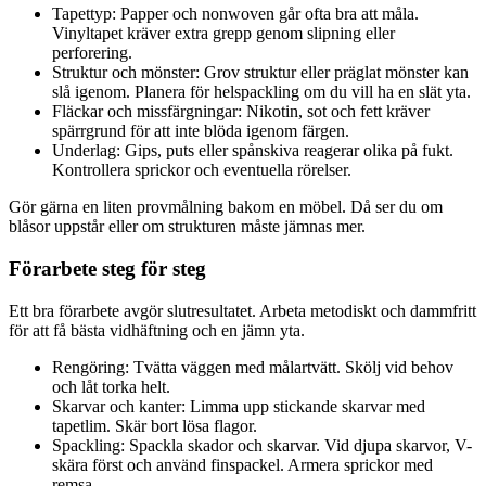
Tapettyp: Papper och nonwoven går ofta bra att måla.
Vinyltapet kräver extra grepp genom slipning eller
perforering.
Struktur och mönster: Grov struktur eller präglat mönster kan
slå igenom. Planera för helspackling om du vill ha en slät yta.
Fläckar och missfärgningar: Nikotin, sot och fett kräver
spärrgrund för att inte blöda igenom färgen.
Underlag: Gips, puts eller spånskiva reagerar olika på fukt.
Kontrollera sprickor och eventuella rörelser.
Gör gärna en liten provmålning bakom en möbel. Då ser du om
blåsor uppstår eller om strukturen måste jämnas mer.
Förarbete steg för steg
Ett bra förarbete avgör slutresultatet. Arbeta metodiskt och dammfritt
för att få bästa vidhäftning och en jämn yta.
Rengöring: Tvätta väggen med målartvätt. Skölj vid behov
och låt torka helt.
Skarvar och kanter: Limma upp stickande skarvar med
tapetlim. Skär bort lösa flagor.
Spackling: Spackla skador och skarvar. Vid djupa skarvor, V-
skära först och använd finspackel. Armera sprickor med
remsa.