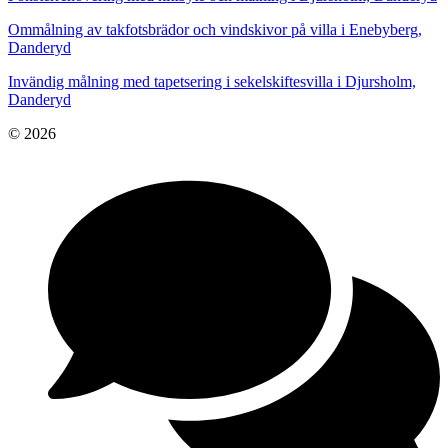
Ommålning av takfotsbrädor och vindskivor på villa i Enebyberg,
Danderyd
Invändig målning med tapetsering i sekelskiftesvilla i Djursholm,
Danderyd
© 2026