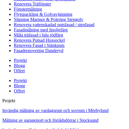
Renovera Träfönster
Fönstermålning
Flytspackling & Golvavjämning
Slipning Marmor & Polering Stengolv
Renovera vattenskadad putsfasad / stenfasad
Fasadmålning med linoljefärg
Måla träfasad i falu rödfärg
Renovera Putsad Hussockel
Renovera Fasad i Stänkputs
Fasadrenovering Danderyd
Projekt
Blogg
Offert
Projekt
Blogg
Offert
Projekt
Invändig målning av vardagsrum och sovrum i Mörbylund
Målning av garageport och förrådsdörrar i Stocksund