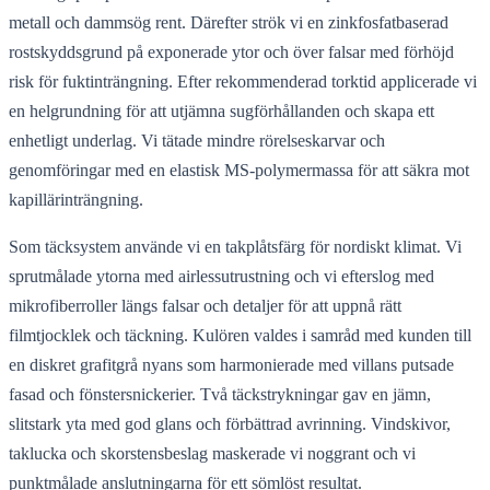
metall och dammsög rent. Därefter strök vi en zinkfosfatbaserad
rostskyddsgrund på exponerade ytor och över falsar med förhöjd
risk för fuktinträngning. Efter rekommenderad torktid applicerade vi
en helgrundning för att utjämna sugförhållanden och skapa ett
enhetligt underlag. Vi tätade mindre rörelseskarvar och
genomföringar med en elastisk MS-polymermassa för att säkra mot
kapillärinträngning.
Som täcksystem använde vi en takplåtsfärg för nordiskt klimat. Vi
sprutmålade ytorna med airlessutrustning och vi efterslog med
mikrofiberroller längs falsar och detaljer för att uppnå rätt
filmtjocklek och täckning. Kulören valdes i samråd med kunden till
en diskret grafitgrå nyans som harmonierade med villans putsade
fasad och fönstersnickerier. Två täckstrykningar gav en jämn,
slitstark yta med god glans och förbättrad avrinning. Vindskivor,
taklucka och skorstensbeslag maskerade vi noggrant och vi
punktmålade anslutningarna för ett sömlöst resultat.