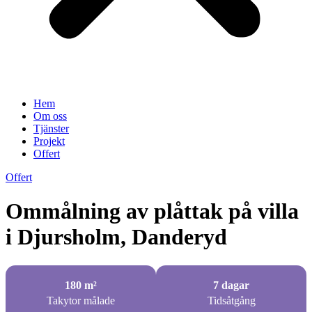
Hem
Om oss
Tjänster
Projekt
Offert
Offert
Ommålning av plåttak på villa
i Djursholm, Danderyd
180 m²
7 dagar
Takytor målade
Tidsåtgång