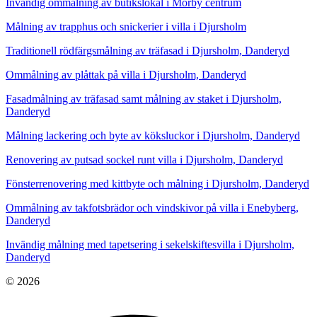
Invändig ommålning av butikslokal i Mörby centrum
Målning av trapphus och snickerier i villa i Djursholm
Traditionell rödfärgsmålning av träfasad i Djursholm, Danderyd
Ommålning av plåttak på villa i Djursholm, Danderyd
Fasadmålning av träfasad samt målning av staket i Djursholm,
Danderyd
Målning lackering och byte av köksluckor i Djursholm, Danderyd
Renovering av putsad sockel runt villa i Djursholm, Danderyd
Fönsterrenovering med kittbyte och målning i Djursholm, Danderyd
Ommålning av takfotsbrädor och vindskivor på villa i Enebyberg,
Danderyd
Invändig målning med tapetsering i sekelskiftesvilla i Djursholm,
Danderyd
© 2026