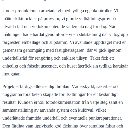
Under produktionen arbetade vi med tydliga egenkontroller. Vi
mätte skikttjocklek på provytor, vi gjorde vidhäftningsprov på
utvalda fält och vi dokumenterade väderdata dag för dag. När
målningen hade härdat genomförde vi en slutstädning där vi tog upp
färgrester, emballage och slipdamm. Vi avslutade uppdraget med en
gemensam genomgång med fastighetsägaren, där vi gick igenom
underhållsråd för rengöring och enklare tillsyn. Taket fick ett
enhetligt och fräscht utseende, och huset återfick sin tydliga karaktär
mot gatan.
Projektet färdigställdes enligt tidplan. Väderskydd, säkerhet och
noggranna förarbeten skapade förutsättningar för ett beständigt
resultat. Kunden erhöll fotodokumentation från varje steg samt en
sammanställning av använda system och kulörval, vilket
underlättade framtida underhåll och eventuella punktreparationer.
Den färdiga ytan uppvisade god täckning över samtliga falsar och