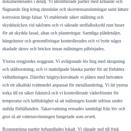
dokumenterades i detalj. Vi identifierade partier med kritande och
flagnande färg kring ränndalar och skorstensanslutningar samt lättare
korrosion längs falsar. Vi etablerade säker ställning och
skyddsräcken vid takfoten och vi säkrade nedfallsskydd runt huset
för att skydda fasad, altan och planteringar. Samtliga plåtdetaljer,
hängrännor och genomföringar kontrollerades och vi bytte några
skadade skruv och brickor innan målningen påbörjades.
Ytorna rengjordes noggrant. Vi avlägsnade lös färg med skrapning
och stålborstning, och vi mattslipade blanka partier för att förbättra
vidhäftningen. Därefter högtryckstvättade vi plåten med hetvatten
och ett alkaliskt tvättmedel anpassat för metallunderlag. Vi lät ytorna
torka till en säker fuktnivå och vi kontrollerade väderfönster för
temperatur och luftfuktighet så att målningen kunde utföras under
stabila förhållanden. Takavvattning rensades samtidigt från löv och
grus så att vattenavrinningen fungerade som avsett.
Rostangripna partier behandlades lokalt. Vi slipade ned till frisk