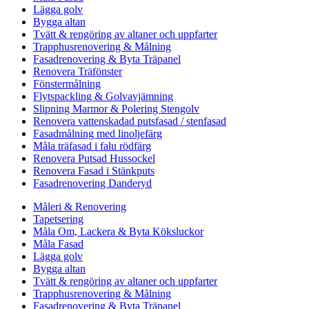
Lägga golv
Bygga altan
Tvätt & rengöring av altaner och uppfarter
Trapphusrenovering & Målning
Fasadrenovering & Byta Träpanel
Renovera Träfönster
Fönstermålning
Flytspackling & Golvavjämning
Slipning Marmor & Polering Stengolv
Renovera vattenskadad putsfasad / stenfasad
Fasadmålning med linoljefärg
Måla träfasad i falu rödfärg
Renovera Putsad Hussockel
Renovera Fasad i Stänkputs
Fasadrenovering Danderyd
Måleri & Renovering
Tapetsering
Måla Om, Lackera & Byta Köksluckor
Måla Fasad
Lägga golv
Bygga altan
Tvätt & rengöring av altaner och uppfarter
Trapphusrenovering & Målning
Fasadrenovering & Byta Träpanel