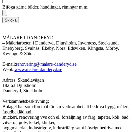
Bifoga gärna bilder, handlingar, ritningar m.m.
Skicka
MÅLARE I DANDERYD
– Måleriarbeten i Danderyd, Djursholm, Inverness, Stocksund,
Enebyberg, Svalnäs, Ekeby, Nora, Edsviken, Klingsta, Mörby,
Kevinge & Sätra.
E-mail:
renovering@malare-danderyd.se
Webb:
www.malare-danderyd.se
Adress: Skandiavägen
182 63 Djursholm
Danderyd, Stockholm
Verksamhetsbeskrivning:
Bolaget har som föremål för sin verksamhet att bedriva bygg, måleri,
fasadbeklädnad,
snickeri, renovering vvs och el, försäljning av färg, tapeter, kök, bad,
vitvaror, golv, kakel, klinker,
byggmaterial, industrigolv, industrifärg samt i övrigt bedriva med