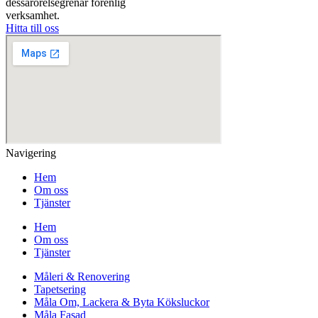
dessarörelsegrenar förenlig
verksamhet.
Hitta till oss
Navigering
Hem
Om oss
Tjänster
Hem
Om oss
Tjänster
Måleri & Renovering
Tapetsering
Måla Om, Lackera & Byta Köksluckor
Måla Fasad